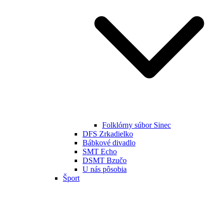
Folklórny súbor Sinec
DFS Zrkadielko
Bábkové divadlo
SMT Echo
DSMT Bzučo
U nás pôsobia
Šport