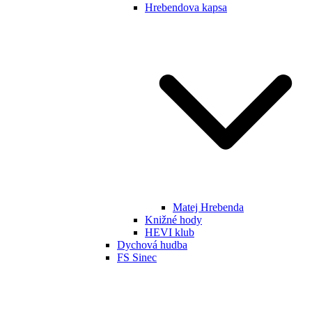
Hrebendova kapsa
Matej Hrebenda
Knižné hody
HEVI klub
Dychová hudba
FS Sinec