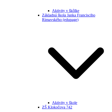
Aktivity v škôlke
Základná škola Janka Francisciho
Rimavského (edupage)
Aktivity v škole
ZŠ Klokočova 742