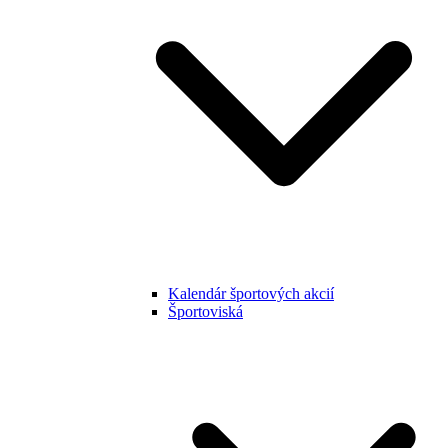
Kalendár športových akcií
Športoviská