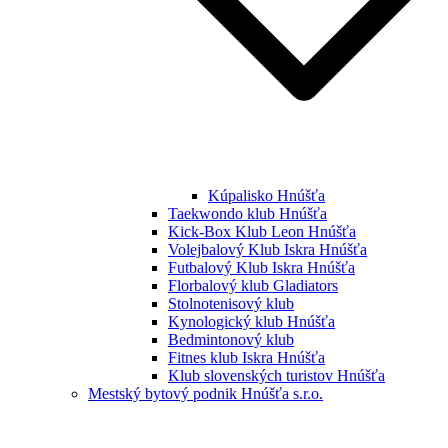
Kúpalisko Hnúšťa
Taekwondo klub Hnúšťa
Kick-Box Klub Leon Hnúšťa
Volejbalový Klub Iskra Hnúšťa
Futbalový Klub Iskra Hnúšťa
Florbalový klub Gladiators
Stolnotenisový klub
Kynologický klub Hnúšťa
Bedmintonový klub
Fitnes klub Iskra Hnúšťa
Klub slovenských turistov Hnúšťa
Mestský bytový podnik Hnúšťa s.r.o.