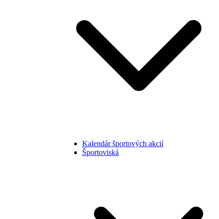
Kalendár športových akcií
Športoviská