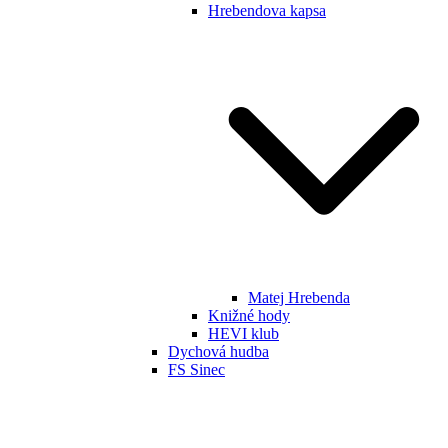
Hrebendova kapsa
Matej Hrebenda
Knižné hody
HEVI klub
Dychová hudba
FS Sinec