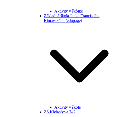
Aktivity v škôlke
Základná škola Janka Francisciho
Rimavského (edupage)
Aktivity v škole
ZŠ Klokočova 742