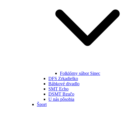
Folklórny súbor Sinec
DFS Zrkadielko
Bábkové divadlo
SMT Echo
DSMT Bzučo
U nás pôsobia
Šport