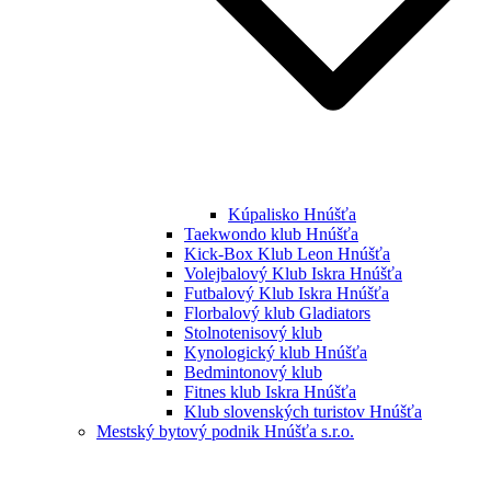
Kúpalisko Hnúšťa
Taekwondo klub Hnúšťa
Kick-Box Klub Leon Hnúšťa
Volejbalový Klub Iskra Hnúšťa
Futbalový Klub Iskra Hnúšťa
Florbalový klub Gladiators
Stolnotenisový klub
Kynologický klub Hnúšťa
Bedmintonový klub
Fitnes klub Iskra Hnúšťa
Klub slovenských turistov Hnúšťa
Mestský bytový podnik Hnúšťa s.r.o.