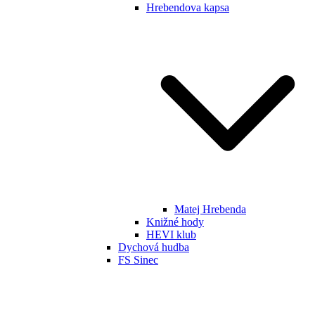
Hrebendova kapsa
Matej Hrebenda
Knižné hody
HEVI klub
Dychová hudba
FS Sinec