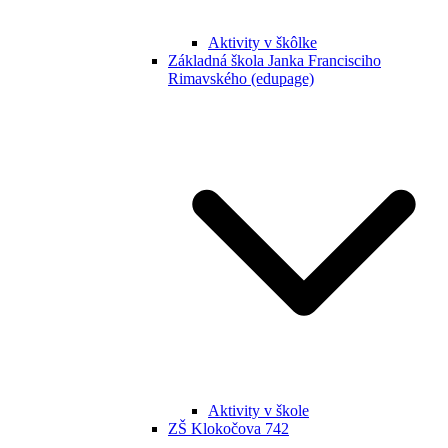
Aktivity v škôlke
Základná škola Janka Francisciho
Rimavského (edupage)
Aktivity v škole
ZŠ Klokočova 742