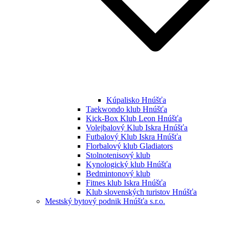
Kúpalisko Hnúšťa
Taekwondo klub Hnúšťa
Kick-Box Klub Leon Hnúšťa
Volejbalový Klub Iskra Hnúšťa
Futbalový Klub Iskra Hnúšťa
Florbalový klub Gladiators
Stolnotenisový klub
Kynologický klub Hnúšťa
Bedmintonový klub
Fitnes klub Iskra Hnúšťa
Klub slovenských turistov Hnúšťa
Mestský bytový podnik Hnúšťa s.r.o.