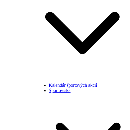
Kalendár športových akcií
Športoviská