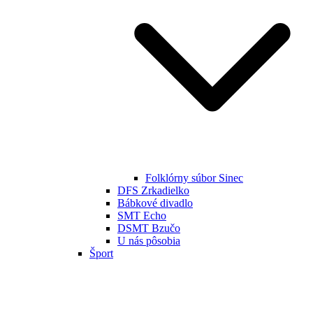
Folklórny súbor Sinec
DFS Zrkadielko
Bábkové divadlo
SMT Echo
DSMT Bzučo
U nás pôsobia
Šport