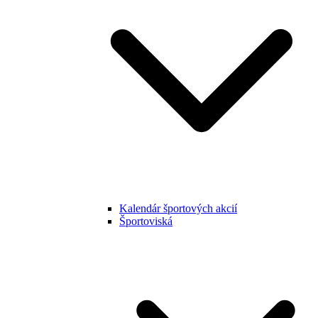
Kalendár športových akcií
Športoviská