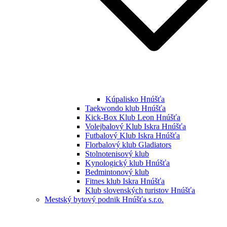
Kúpalisko Hnúšťa
Taekwondo klub Hnúšťa
Kick-Box Klub Leon Hnúšťa
Volejbalový Klub Iskra Hnúšťa
Futbalový Klub Iskra Hnúšťa
Florbalový klub Gladiators
Stolnotenisový klub
Kynologický klub Hnúšťa
Bedmintonový klub
Fitnes klub Iskra Hnúšťa
Klub slovenských turistov Hnúšťa
Mestský bytový podnik Hnúšťa s.r.o.