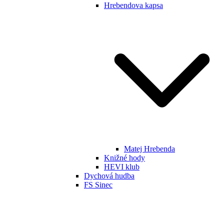
Hrebendova kapsa
Matej Hrebenda
Knižné hody
HEVI klub
Dychová hudba
FS Sinec