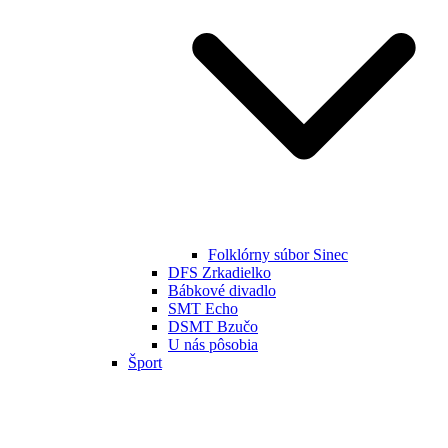
Folklórny súbor Sinec
DFS Zrkadielko
Bábkové divadlo
SMT Echo
DSMT Bzučo
U nás pôsobia
Šport