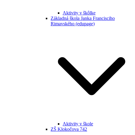
Aktivity v škôlke
Základná škola Janka Francisciho
Rimavského (edupage)
Aktivity v škole
ZŠ Klokočova 742