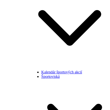
Kalendár športových akcií
Športoviská