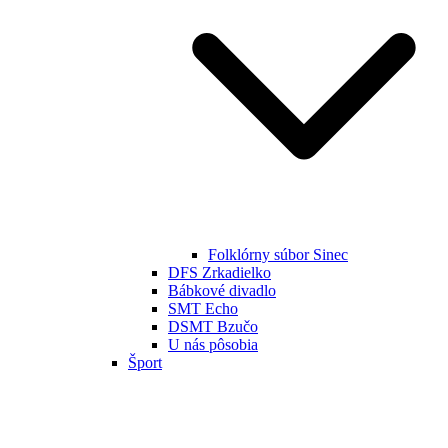
Folklórny súbor Sinec
DFS Zrkadielko
Bábkové divadlo
SMT Echo
DSMT Bzučo
U nás pôsobia
Šport