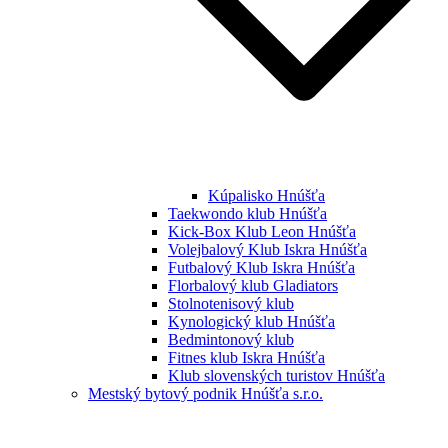
Kúpalisko Hnúšťa
Taekwondo klub Hnúšťa
Kick-Box Klub Leon Hnúšťa
Volejbalový Klub Iskra Hnúšťa
Futbalový Klub Iskra Hnúšťa
Florbalový klub Gladiators
Stolnotenisový klub
Kynologický klub Hnúšťa
Bedmintonový klub
Fitnes klub Iskra Hnúšťa
Klub slovenských turistov Hnúšťa
Mestský bytový podnik Hnúšťa s.r.o.