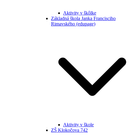
Aktivity v škôlke
Základná škola Janka Francisciho
Rimavského (edupage)
Aktivity v škole
ZŠ Klokočova 742