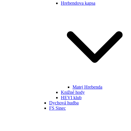
Hrebendova kapsa
Matej Hrebenda
Knižné hody
HEVI klub
Dychová hudba
FS Sinec