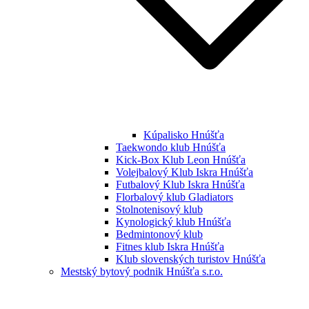
Kúpalisko Hnúšťa
Taekwondo klub Hnúšťa
Kick-Box Klub Leon Hnúšťa
Volejbalový Klub Iskra Hnúšťa
Futbalový Klub Iskra Hnúšťa
Florbalový klub Gladiators
Stolnotenisový klub
Kynologický klub Hnúšťa
Bedmintonový klub
Fitnes klub Iskra Hnúšťa
Klub slovenských turistov Hnúšťa
Mestský bytový podnik Hnúšťa s.r.o.