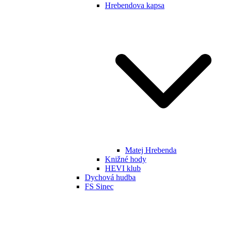
Hrebendova kapsa
Matej Hrebenda
Knižné hody
HEVI klub
Dychová hudba
FS Sinec