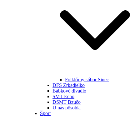
Folklórny súbor Sinec
DFS Zrkadielko
Bábkové divadlo
SMT Echo
DSMT Bzučo
U nás pôsobia
Šport