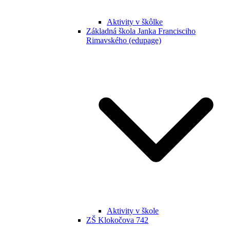
Aktivity v škôlke
Základná škola Janka Francisciho
Rimavského (edupage)
Aktivity v škole
ZŠ Klokočova 742