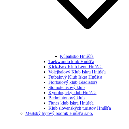
Kúpalisko Hnúšťa
Taekwondo klub Hnúšťa
Kick-Box Klub Leon Hnúšťa
Volejbalový Klub Iskra Hnúšťa
Futbalový Klub Iskra Hnúšťa
Florbalový klub Gladiators
Stolnotenisový klub
Kynologický klub Hnúšťa
Bedmintonový klub
Fitnes klub Iskra Hnúšťa
Klub slovenských turistov Hnúšťa
Mestský bytový podnik Hnúšťa s.r.o.