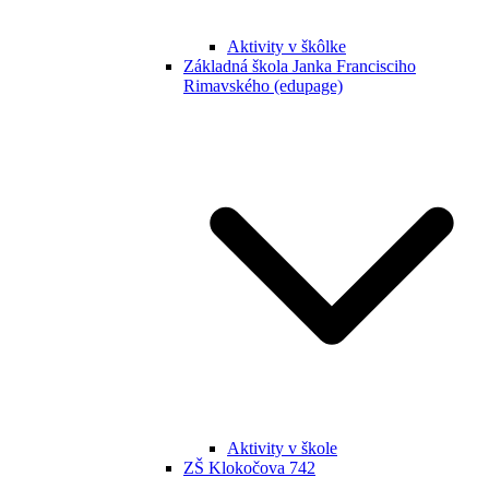
Aktivity v škôlke
Základná škola Janka Francisciho
Rimavského (edupage)
Aktivity v škole
ZŠ Klokočova 742