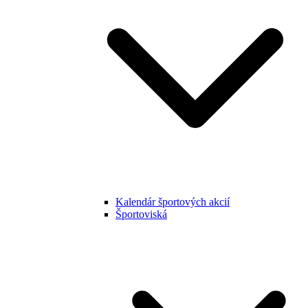
Kalendár športových akcií
Športoviská