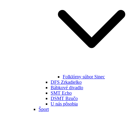
Folklórny súbor Sinec
DFS Zrkadielko
Bábkové divadlo
SMT Echo
DSMT Bzučo
U nás pôsobia
Šport