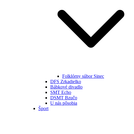
Folklórny súbor Sinec
DFS Zrkadielko
Bábkové divadlo
SMT Echo
DSMT Bzučo
U nás pôsobia
Šport