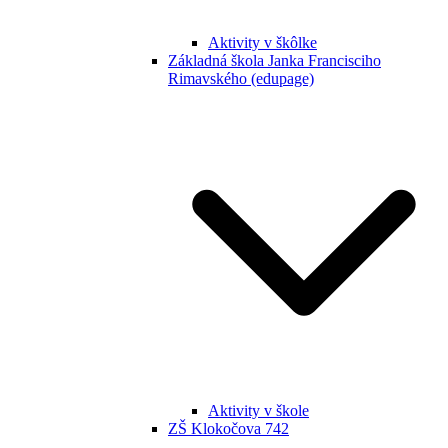
Aktivity v škôlke
Základná škola Janka Francisciho
Rimavského (edupage)
Aktivity v škole
ZŠ Klokočova 742