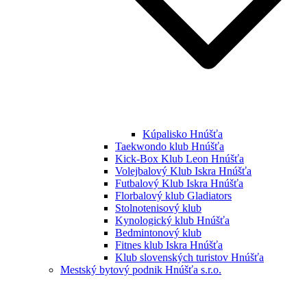
Kúpalisko Hnúšťa
Taekwondo klub Hnúšťa
Kick-Box Klub Leon Hnúšťa
Volejbalový Klub Iskra Hnúšťa
Futbalový Klub Iskra Hnúšťa
Florbalový klub Gladiators
Stolnotenisový klub
Kynologický klub Hnúšťa
Bedmintonový klub
Fitnes klub Iskra Hnúšťa
Klub slovenských turistov Hnúšťa
Mestský bytový podnik Hnúšťa s.r.o.