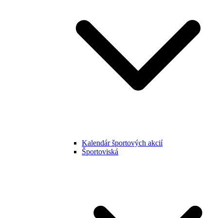
Kalendár športových akcií
Športoviská