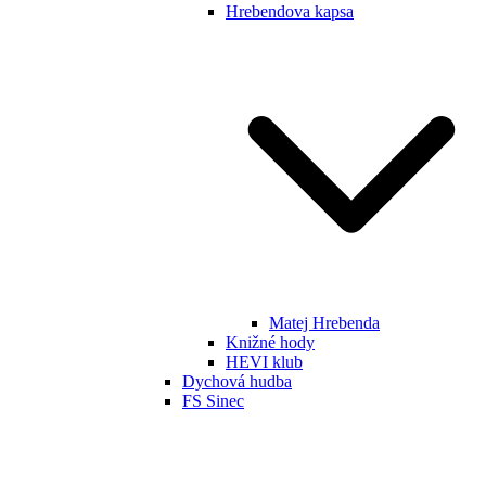
Hrebendova kapsa
Matej Hrebenda
Knižné hody
HEVI klub
Dychová hudba
FS Sinec