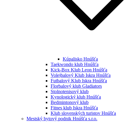
Kúpalisko Hnúšťa
Taekwondo klub Hnúšťa
Kick-Box Klub Leon Hnúšťa
Volejbalový Klub Iskra Hnúšťa
Futbalový Klub Iskra Hnúšťa
Florbalový klub Gladiators
Stolnotenisový klub
Kynologický klub Hnúšťa
Bedmintonový klub
Fitnes klub Iskra Hnúšťa
Klub slovenských turistov Hnúšťa
Mestský bytový podnik Hnúšťa s.r.o.