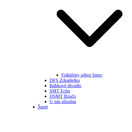
Folklórny súbor Sinec
DFS Zrkadielko
Bábkové divadlo
SMT Echo
DSMT Bzučo
U nás pôsobia
Šport