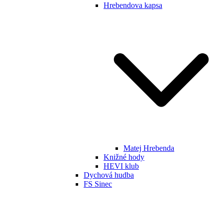
Hrebendova kapsa
Matej Hrebenda
Knižné hody
HEVI klub
Dychová hudba
FS Sinec