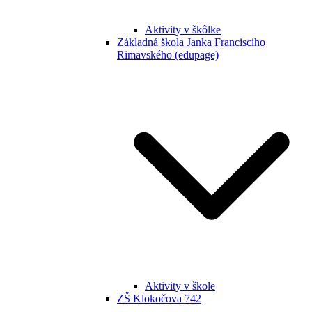
Aktivity v škôlke
Základná škola Janka Francisciho
Rimavského (edupage)
Aktivity v škole
ZŠ Klokočova 742