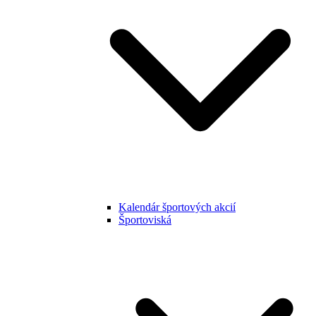
Kalendár športových akcií
Športoviská