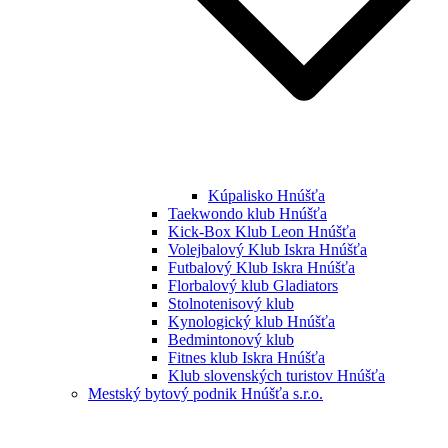
Kúpalisko Hnúšťa
Taekwondo klub Hnúšťa
Kick-Box Klub Leon Hnúšťa
Volejbalový Klub Iskra Hnúšťa
Futbalový Klub Iskra Hnúšťa
Florbalový klub Gladiators
Stolnotenisový klub
Kynologický klub Hnúšťa
Bedmintonový klub
Fitnes klub Iskra Hnúšťa
Klub slovenských turistov Hnúšťa
Mestský bytový podnik Hnúšťa s.r.o.