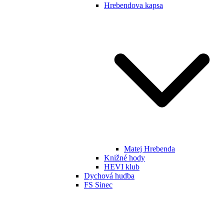
Hrebendova kapsa
Matej Hrebenda
Knižné hody
HEVI klub
Dychová hudba
FS Sinec