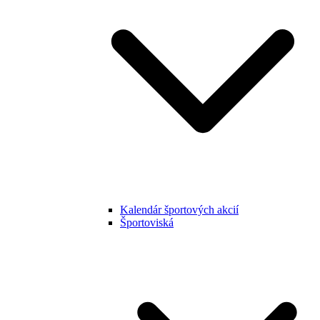
Kalendár športových akcií
Športoviská