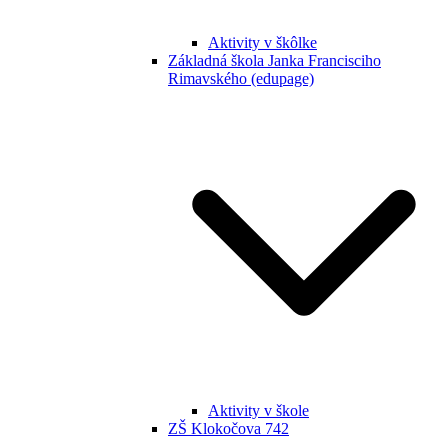
Aktivity v škôlke
Základná škola Janka Francisciho
Rimavského (edupage)
Aktivity v škole
ZŠ Klokočova 742