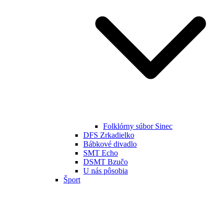
Folklórny súbor Sinec
DFS Zrkadielko
Bábkové divadlo
SMT Echo
DSMT Bzučo
U nás pôsobia
Šport