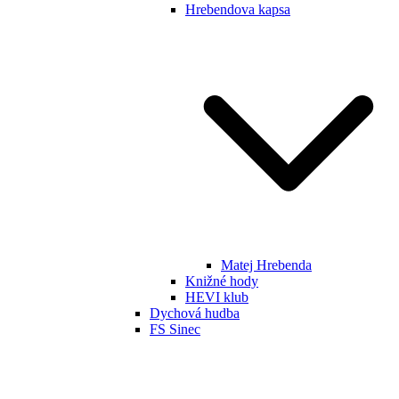
Hrebendova kapsa
Matej Hrebenda
Knižné hody
HEVI klub
Dychová hudba
FS Sinec