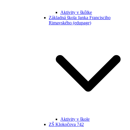
Aktivity v škôlke
Základná škola Janka Francisciho
Rimavského (edupage)
Aktivity v škole
ZŠ Klokočova 742