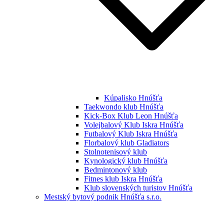
Kúpalisko Hnúšťa
Taekwondo klub Hnúšťa
Kick-Box Klub Leon Hnúšťa
Volejbalový Klub Iskra Hnúšťa
Futbalový Klub Iskra Hnúšťa
Florbalový klub Gladiators
Stolnotenisový klub
Kynologický klub Hnúšťa
Bedmintonový klub
Fitnes klub Iskra Hnúšťa
Klub slovenských turistov Hnúšťa
Mestský bytový podnik Hnúšťa s.r.o.