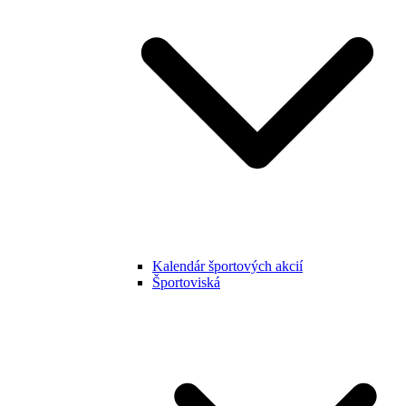
Kalendár športových akcií
Športoviská