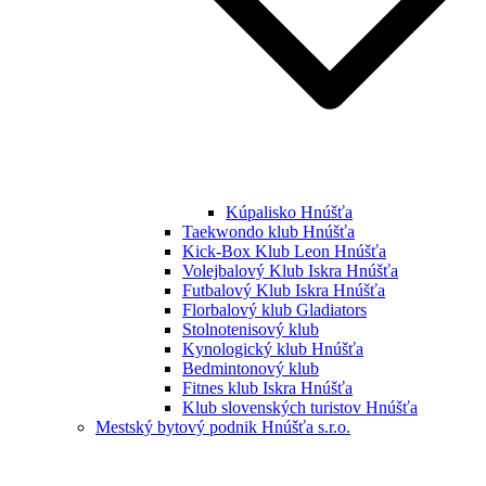
Kúpalisko Hnúšťa
Taekwondo klub Hnúšťa
Kick-Box Klub Leon Hnúšťa
Volejbalový Klub Iskra Hnúšťa
Futbalový Klub Iskra Hnúšťa
Florbalový klub Gladiators
Stolnotenisový klub
Kynologický klub Hnúšťa
Bedmintonový klub
Fitnes klub Iskra Hnúšťa
Klub slovenských turistov Hnúšťa
Mestský bytový podnik Hnúšťa s.r.o.