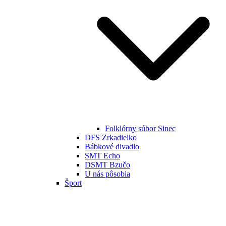
Folklórny súbor Sinec
DFS Zrkadielko
Bábkové divadlo
SMT Echo
DSMT Bzučo
U nás pôsobia
Šport