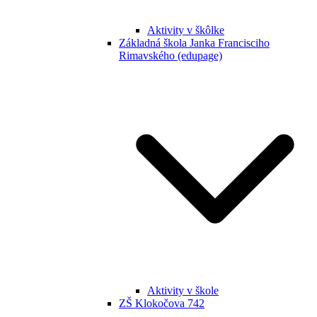
Aktivity v škôlke
Základná škola Janka Francisciho
Rimavského (edupage)
Aktivity v škole
ZŠ Klokočova 742