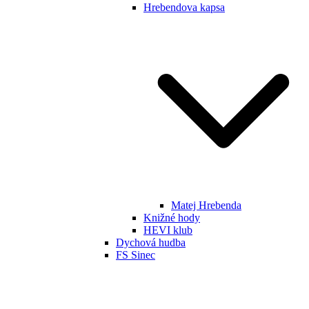
Hrebendova kapsa
Matej Hrebenda
Knižné hody
HEVI klub
Dychová hudba
FS Sinec