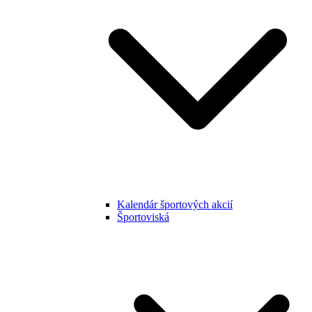
Kalendár športových akcií
Športoviská