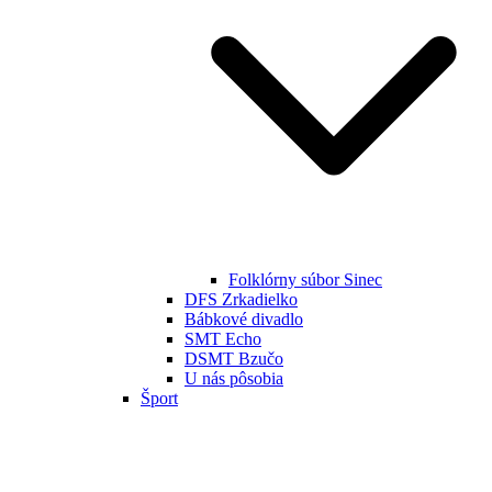
Folklórny súbor Sinec
DFS Zrkadielko
Bábkové divadlo
SMT Echo
DSMT Bzučo
U nás pôsobia
Šport