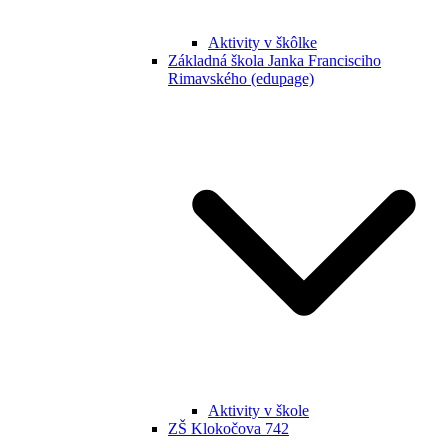
Aktivity v škôlke
Základná škola Janka Francisciho
Rimavského (edupage)
Aktivity v škole
ZŠ Klokočova 742