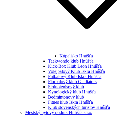
Kúpalisko Hnúšťa
Taekwondo klub Hnúšťa
Kick-Box Klub Leon Hnúšťa
Volejbalový Klub Iskra Hnúšťa
Futbalový Klub Iskra Hnúšťa
Florbalový klub Gladiators
Stolnotenisový klub
Kynologický klub Hnúšťa
Bedmintonový klub
Fitnes klub Iskra Hnúšťa
Klub slovenských turistov Hnúšťa
Mestský bytový podnik Hnúšťa s.r.o.