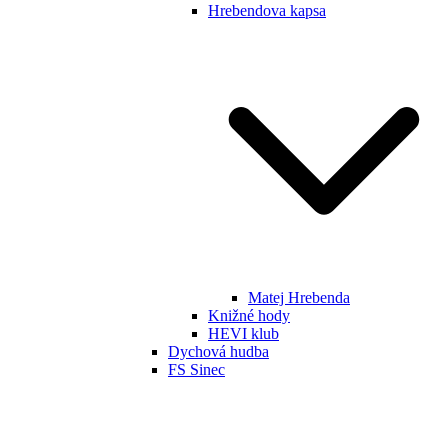
Hrebendova kapsa
Matej Hrebenda
Knižné hody
HEVI klub
Dychová hudba
FS Sinec