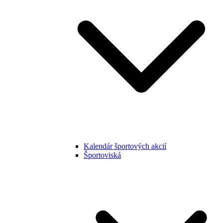
Kalendár športových akcií
Športoviská