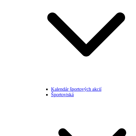
Kalendár športových akcií
Športoviská