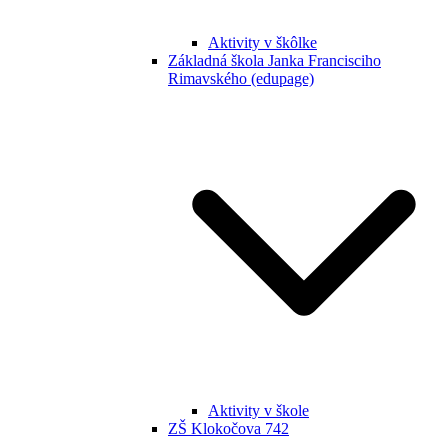
Aktivity v škôlke
Základná škola Janka Francisciho
Rimavského (edupage)
Aktivity v škole
ZŠ Klokočova 742