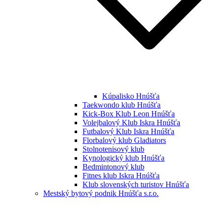
Kúpalisko Hnúšťa
Taekwondo klub Hnúšťa
Kick-Box Klub Leon Hnúšťa
Volejbalový Klub Iskra Hnúšťa
Futbalový Klub Iskra Hnúšťa
Florbalový klub Gladiators
Stolnotenisový klub
Kynologický klub Hnúšťa
Bedmintonový klub
Fitnes klub Iskra Hnúšťa
Klub slovenských turistov Hnúšťa
Mestský bytový podnik Hnúšťa s.r.o.