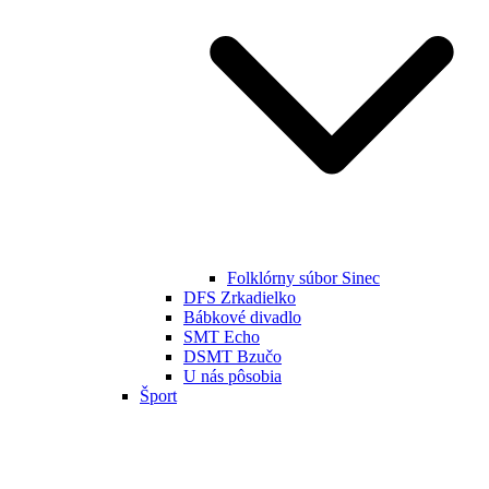
Folklórny súbor Sinec
DFS Zrkadielko
Bábkové divadlo
SMT Echo
DSMT Bzučo
U nás pôsobia
Šport