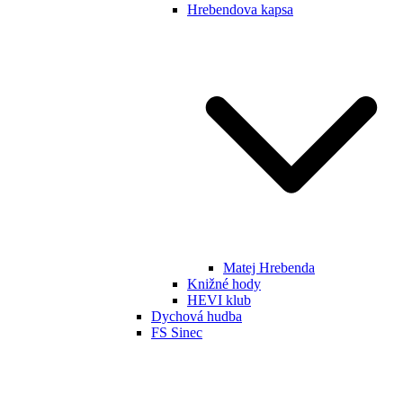
Hrebendova kapsa
Matej Hrebenda
Knižné hody
HEVI klub
Dychová hudba
FS Sinec