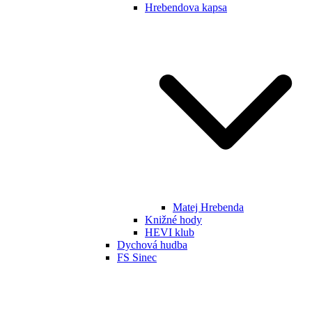
Hrebendova kapsa
Matej Hrebenda
Knižné hody
HEVI klub
Dychová hudba
FS Sinec