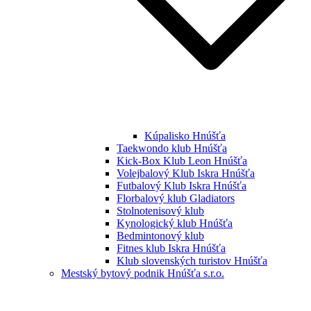
Kúpalisko Hnúšťa
Taekwondo klub Hnúšťa
Kick-Box Klub Leon Hnúšťa
Volejbalový Klub Iskra Hnúšťa
Futbalový Klub Iskra Hnúšťa
Florbalový klub Gladiators
Stolnotenisový klub
Kynologický klub Hnúšťa
Bedmintonový klub
Fitnes klub Iskra Hnúšťa
Klub slovenských turistov Hnúšťa
Mestský bytový podnik Hnúšťa s.r.o.