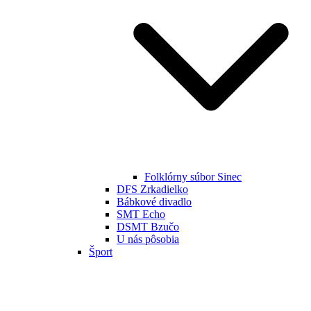
Folklórny súbor Sinec
DFS Zrkadielko
Bábkové divadlo
SMT Echo
DSMT Bzučo
U nás pôsobia
Šport