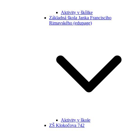
Aktivity v škôlke
Základná škola Janka Francisciho
Rimavského (edupage)
Aktivity v škole
ZŠ Klokočova 742