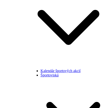
Kalendár športových akcií
Športoviská