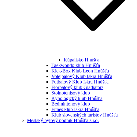
Kúpalisko Hnúšťa
Taekwondo klub Hnúšťa
Kick-Box Klub Leon Hnúšťa
Volejbalový Klub Iskra Hnúšťa
Futbalový Klub Iskra Hnúšťa
Florbalový klub Gladiators
Stolnotenisový klub
Kynologický klub Hnúšťa
Bedmintonový klub
Fitnes klub Iskra Hnúšťa
Klub slovenských turistov Hnúšťa
Mestský bytový podnik Hnúšťa s.r.o.