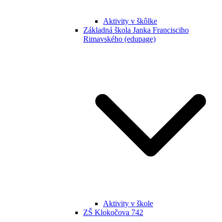
Aktivity v škôlke
Základná škola Janka Francisciho
Rimavského (edupage)
Aktivity v škole
ZŠ Klokočova 742