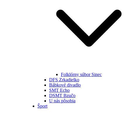
Folklórny súbor Sinec
DFS Zrkadielko
Bábkové divadlo
SMT Echo
DSMT Bzučo
U nás pôsobia
Šport