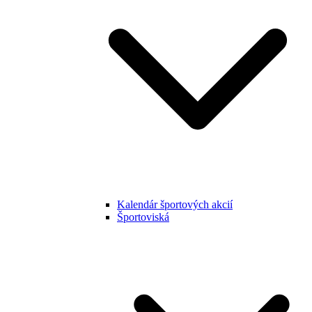
Kalendár športových akcií
Športoviská