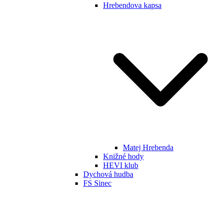
Hrebendova kapsa
Matej Hrebenda
Knižné hody
HEVI klub
Dychová hudba
FS Sinec