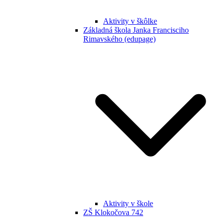
Aktivity v škôlke
Základná škola Janka Francisciho
Rimavského (edupage)
Aktivity v škole
ZŠ Klokočova 742