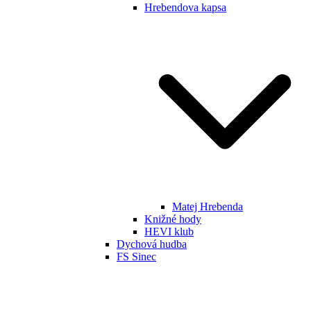
Hrebendova kapsa
Matej Hrebenda
Knižné hody
HEVI klub
Dychová hudba
FS Sinec