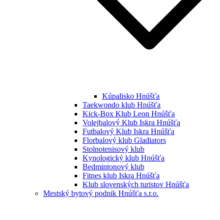
Kúpalisko Hnúšťa
Taekwondo klub Hnúšťa
Kick-Box Klub Leon Hnúšťa
Volejbalový Klub Iskra Hnúšťa
Futbalový Klub Iskra Hnúšťa
Florbalový klub Gladiators
Stolnotenisový klub
Kynologický klub Hnúšťa
Bedmintonový klub
Fitnes klub Iskra Hnúšťa
Klub slovenských turistov Hnúšťa
Mestský bytový podnik Hnúšťa s.r.o.