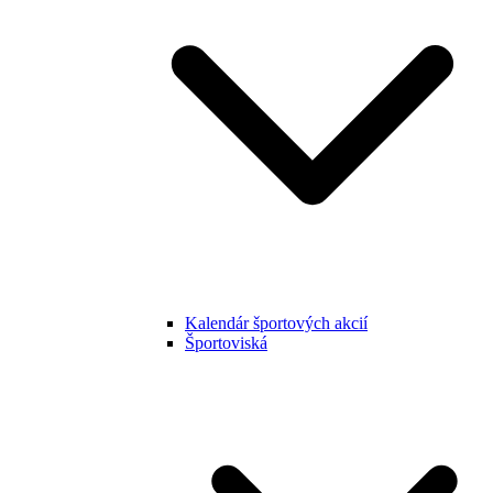
Kalendár športových akcií
Športoviská