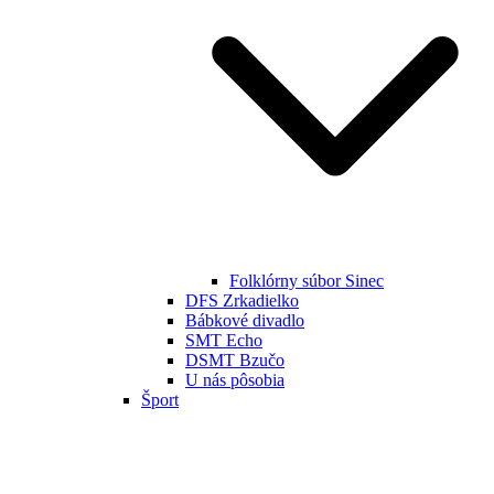
Folklórny súbor Sinec
DFS Zrkadielko
Bábkové divadlo
SMT Echo
DSMT Bzučo
U nás pôsobia
Šport