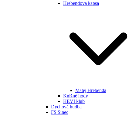
Hrebendova kapsa
Matej Hrebenda
Knižné hody
HEVI klub
Dychová hudba
FS Sinec