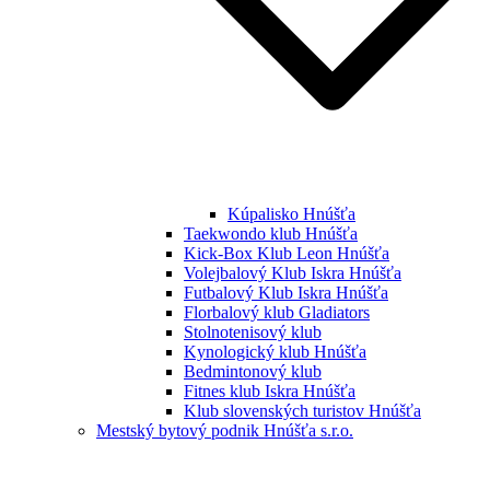
Kúpalisko Hnúšťa
Taekwondo klub Hnúšťa
Kick-Box Klub Leon Hnúšťa
Volejbalový Klub Iskra Hnúšťa
Futbalový Klub Iskra Hnúšťa
Florbalový klub Gladiators
Stolnotenisový klub
Kynologický klub Hnúšťa
Bedmintonový klub
Fitnes klub Iskra Hnúšťa
Klub slovenských turistov Hnúšťa
Mestský bytový podnik Hnúšťa s.r.o.