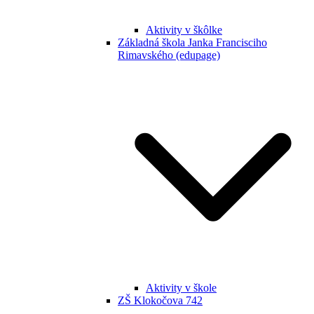
Aktivity v škôlke
Základná škola Janka Francisciho
Rimavského (edupage)
Aktivity v škole
ZŠ Klokočova 742