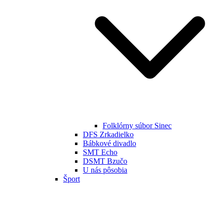
Folklórny súbor Sinec
DFS Zrkadielko
Bábkové divadlo
SMT Echo
DSMT Bzučo
U nás pôsobia
Šport