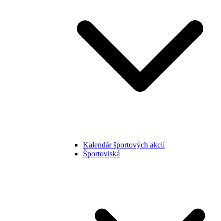
Kalendár športových akcií
Športoviská