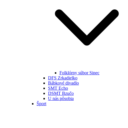
Folklórny súbor Sinec
DFS Zrkadielko
Bábkové divadlo
SMT Echo
DSMT Bzučo
U nás pôsobia
Šport