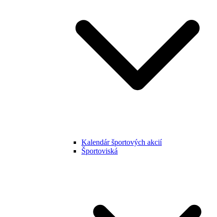
Kalendár športových akcií
Športoviská