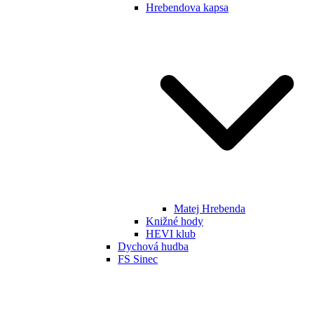
Hrebendova kapsa
Matej Hrebenda
Knižné hody
HEVI klub
Dychová hudba
FS Sinec