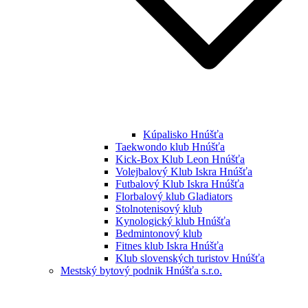
Kúpalisko Hnúšťa
Taekwondo klub Hnúšťa
Kick-Box Klub Leon Hnúšťa
Volejbalový Klub Iskra Hnúšťa
Futbalový Klub Iskra Hnúšťa
Florbalový klub Gladiators
Stolnotenisový klub
Kynologický klub Hnúšťa
Bedmintonový klub
Fitnes klub Iskra Hnúšťa
Klub slovenských turistov Hnúšťa
Mestský bytový podnik Hnúšťa s.r.o.