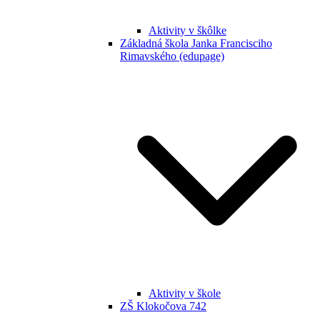
Aktivity v škôlke
Základná škola Janka Francisciho
Rimavského (edupage)
Aktivity v škole
ZŠ Klokočova 742