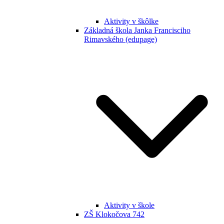
Aktivity v škôlke
Základná škola Janka Francisciho
Rimavského (edupage)
Aktivity v škole
ZŠ Klokočova 742