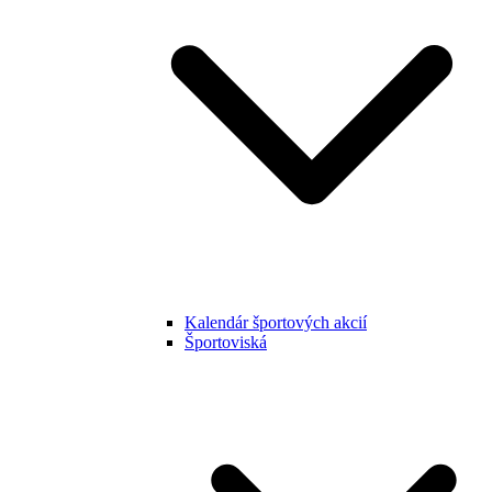
Kalendár športových akcií
Športoviská