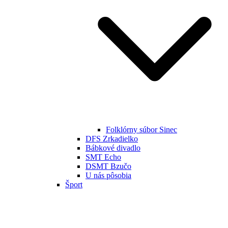
Folklórny súbor Sinec
DFS Zrkadielko
Bábkové divadlo
SMT Echo
DSMT Bzučo
U nás pôsobia
Šport