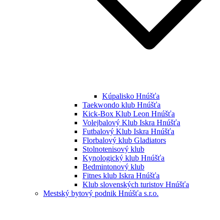
Kúpalisko Hnúšťa
Taekwondo klub Hnúšťa
Kick-Box Klub Leon Hnúšťa
Volejbalový Klub Iskra Hnúšťa
Futbalový Klub Iskra Hnúšťa
Florbalový klub Gladiators
Stolnotenisový klub
Kynologický klub Hnúšťa
Bedmintonový klub
Fitnes klub Iskra Hnúšťa
Klub slovenských turistov Hnúšťa
Mestský bytový podnik Hnúšťa s.r.o.