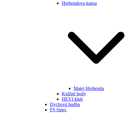
Hrebendova kapsa
Matej Hrebenda
Knižné hody
HEVI klub
Dychová hudba
FS Sinec