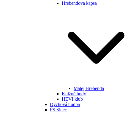
Hrebendova kapsa
Matej Hrebenda
Knižné hody
HEVI klub
Dychová hudba
FS Sinec