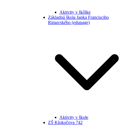
Aktivity v škôlke
Základná škola Janka Francisciho
Rimavského (edupage)
Aktivity v škole
ZŠ Klokočova 742