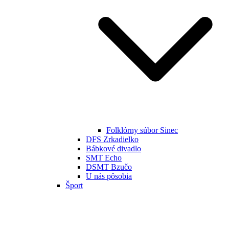
Folklórny súbor Sinec
DFS Zrkadielko
Bábkové divadlo
SMT Echo
DSMT Bzučo
U nás pôsobia
Šport