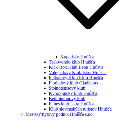
Kúpalisko Hnúšťa
Taekwondo klub Hnúšťa
Kick-Box Klub Leon Hnúšťa
Volejbalový Klub Iskra Hnúšťa
Futbalový Klub Iskra Hnúšťa
Florbalový klub Gladiators
Stolnotenisový klub
Kynologický klub Hnúšťa
Bedmintonový klub
Fitnes klub Iskra Hnúšťa
Klub slovenských turistov Hnúšťa
Mestský bytový podnik Hnúšťa s.r.o.