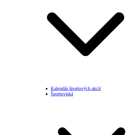
Kalendár športových akcií
Športoviská