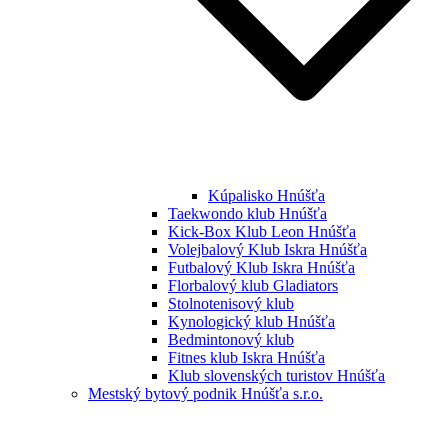
Kúpalisko Hnúšťa
Taekwondo klub Hnúšťa
Kick-Box Klub Leon Hnúšťa
Volejbalový Klub Iskra Hnúšťa
Futbalový Klub Iskra Hnúšťa
Florbalový klub Gladiators
Stolnotenisový klub
Kynologický klub Hnúšťa
Bedmintonový klub
Fitnes klub Iskra Hnúšťa
Klub slovenských turistov Hnúšťa
Mestský bytový podnik Hnúšťa s.r.o.