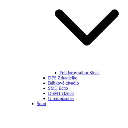
Folklórny súbor Sinec
DFS Zrkadielko
Bábkové divadlo
SMT Echo
DSMT Bzučo
U nás pôsobia
Šport