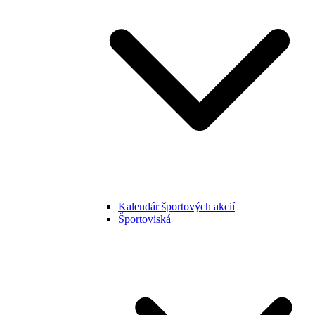
Kalendár športových akcií
Športoviská