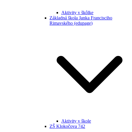
Aktivity v škôlke
Základná škola Janka Francisciho
Rimavského (edupage)
Aktivity v škole
ZŠ Klokočova 742