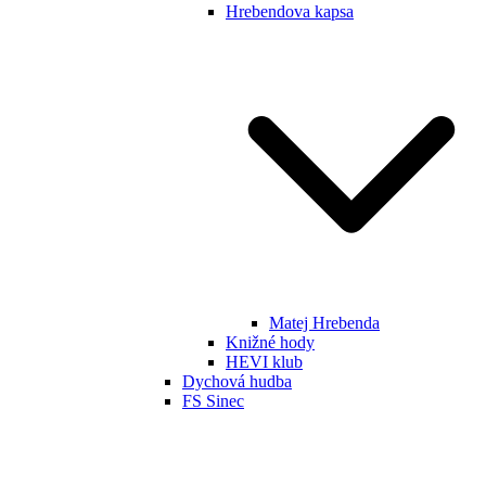
Hrebendova kapsa
Matej Hrebenda
Knižné hody
HEVI klub
Dychová hudba
FS Sinec