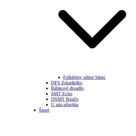
Folklórny súbor Sinec
DFS Zrkadielko
Bábkové divadlo
SMT Echo
DSMT Bzučo
U nás pôsobia
Šport