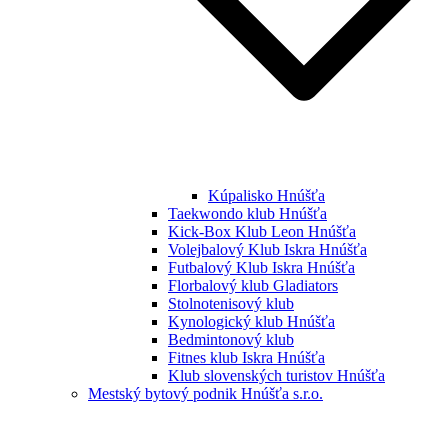
Kúpalisko Hnúšťa
Taekwondo klub Hnúšťa
Kick-Box Klub Leon Hnúšťa
Volejbalový Klub Iskra Hnúšťa
Futbalový Klub Iskra Hnúšťa
Florbalový klub Gladiators
Stolnotenisový klub
Kynologický klub Hnúšťa
Bedmintonový klub
Fitnes klub Iskra Hnúšťa
Klub slovenských turistov Hnúšťa
Mestský bytový podnik Hnúšťa s.r.o.