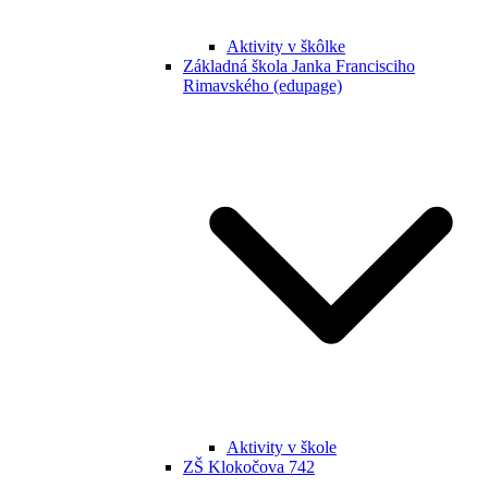
Aktivity v škôlke
Základná škola Janka Francisciho
Rimavského (edupage)
Aktivity v škole
ZŠ Klokočova 742