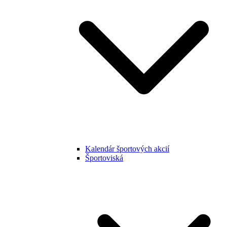
Kalendár športových akcií
Športoviská