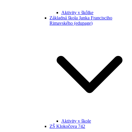
Aktivity v škôlke
Základná škola Janka Francisciho
Rimavského (edupage)
Aktivity v škole
ZŠ Klokočova 742