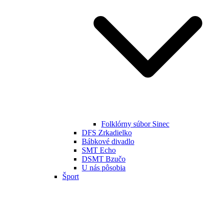
Folklórny súbor Sinec
DFS Zrkadielko
Bábkové divadlo
SMT Echo
DSMT Bzučo
U nás pôsobia
Šport