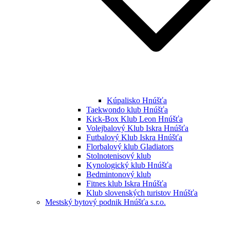
Kúpalisko Hnúšťa
Taekwondo klub Hnúšťa
Kick-Box Klub Leon Hnúšťa
Volejbalový Klub Iskra Hnúšťa
Futbalový Klub Iskra Hnúšťa
Florbalový klub Gladiators
Stolnotenisový klub
Kynologický klub Hnúšťa
Bedmintonový klub
Fitnes klub Iskra Hnúšťa
Klub slovenských turistov Hnúšťa
Mestský bytový podnik Hnúšťa s.r.o.