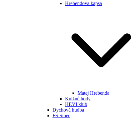
Hrebendova kapsa
Matej Hrebenda
Knižné hody
HEVI klub
Dychová hudba
FS Sinec