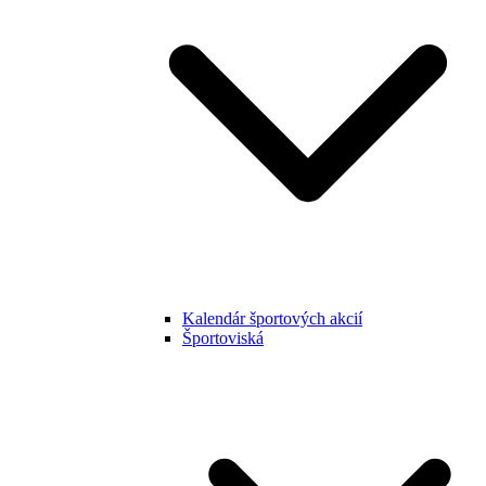
Kalendár športových akcií
Športoviská