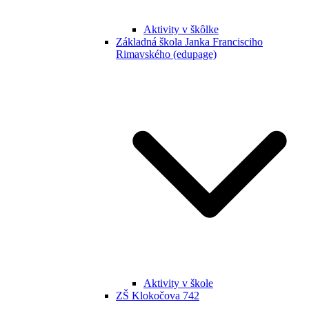
Aktivity v škôlke
Základná škola Janka Francisciho
Rimavského (edupage)
Aktivity v škole
ZŠ Klokočova 742