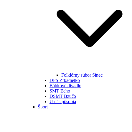
Folklórny súbor Sinec
DFS Zrkadielko
Bábkové divadlo
SMT Echo
DSMT Bzučo
U nás pôsobia
Šport