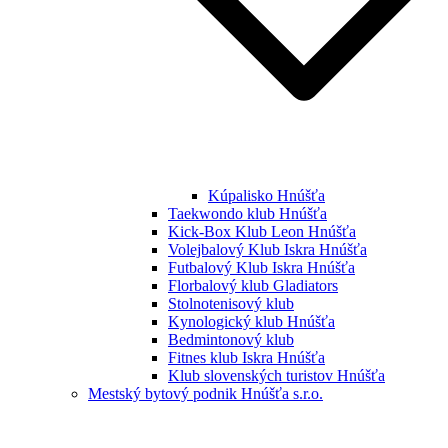
Kúpalisko Hnúšťa
Taekwondo klub Hnúšťa
Kick-Box Klub Leon Hnúšťa
Volejbalový Klub Iskra Hnúšťa
Futbalový Klub Iskra Hnúšťa
Florbalový klub Gladiators
Stolnotenisový klub
Kynologický klub Hnúšťa
Bedmintonový klub
Fitnes klub Iskra Hnúšťa
Klub slovenských turistov Hnúšťa
Mestský bytový podnik Hnúšťa s.r.o.