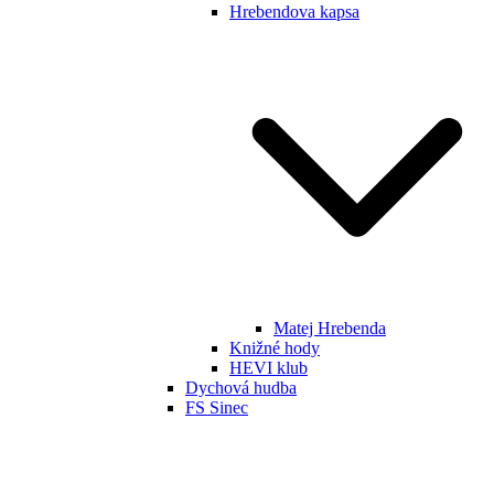
Hrebendova kapsa
Matej Hrebenda
Knižné hody
HEVI klub
Dychová hudba
FS Sinec