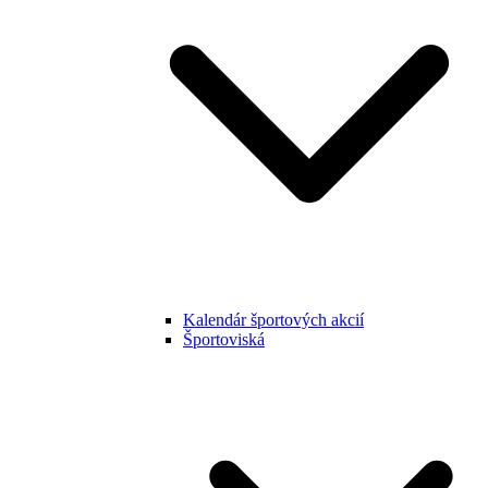
Kalendár športových akcií
Športoviská