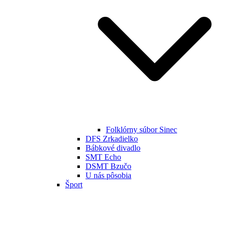
Folklórny súbor Sinec
DFS Zrkadielko
Bábkové divadlo
SMT Echo
DSMT Bzučo
U nás pôsobia
Šport