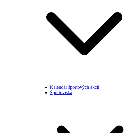
Kalendár športových akcií
Športoviská