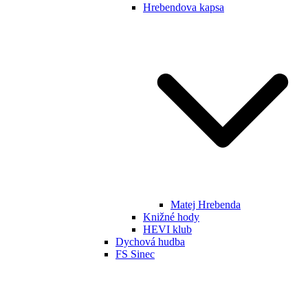
Hrebendova kapsa
Matej Hrebenda
Knižné hody
HEVI klub
Dychová hudba
FS Sinec