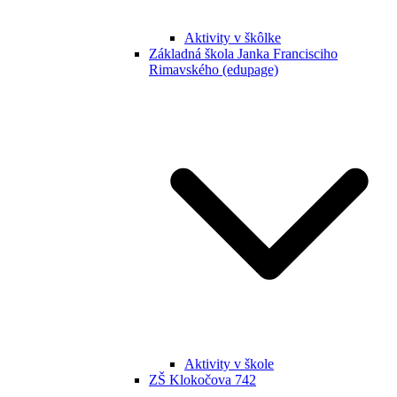
Aktivity v škôlke
Základná škola Janka Francisciho
Rimavského (edupage)
Aktivity v škole
ZŠ Klokočova 742