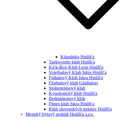
Kúpalisko Hnúšťa
Taekwondo klub Hnúšťa
Kick-Box Klub Leon Hnúšťa
Volejbalový Klub Iskra Hnúšťa
Futbalový Klub Iskra Hnúšťa
Florbalový klub Gladiators
Stolnotenisový klub
Kynologický klub Hnúšťa
Bedmintonový klub
Fitnes klub Iskra Hnúšťa
Klub slovenských turistov Hnúšťa
Mestský bytový podnik Hnúšťa s.r.o.